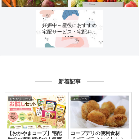
妊娠中～産後におすすめ
宅配サービス・宅配弁当
12選
新着記事
おかやまコープ
コープデリ
【おかやまコープ】宅配
コープデリの便利食材