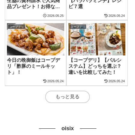
生協の資料請求で人気商
【パラパラミンチ】レシ
品プレゼント！お得なお
ピ７選
試しセットも紹介
2026.05.25
2026.05.24
コープデリ
コープデリ
今日の晩御飯はコープデ
【コープデリ】【パルシ
リ「酢豚のミールキッ
ステム】どっちを選ぶ？
ト」！
違いを比較してみた！
2026.05.24
2026.05.24
もっと見る
oisix