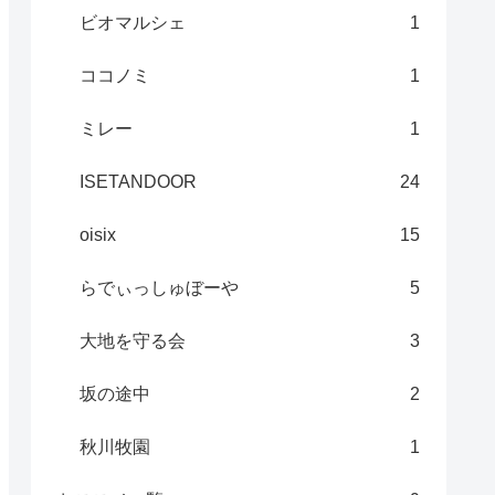
ビオマルシェ
1
ココノミ
1
ミレー
1
ISETANDOOR
24
oisix
15
らでぃっしゅぼーや
5
大地を守る会
3
坂の途中
2
秋川牧園
1