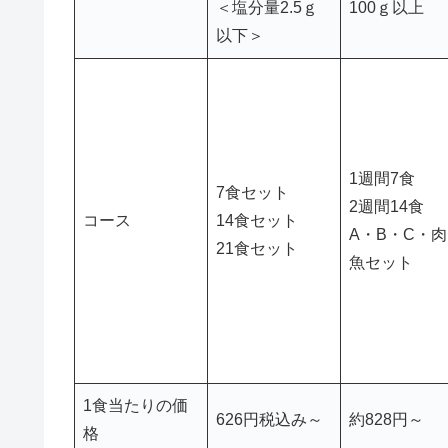
＜塩分量2.5ｇ
100ｇ以上
以下＞
1週間7食
7食セット
2週間14食
コース
14食セット
A・B・C・
21食セット
魚セット
1食当たりの価
626円税込み～
約828円～
格