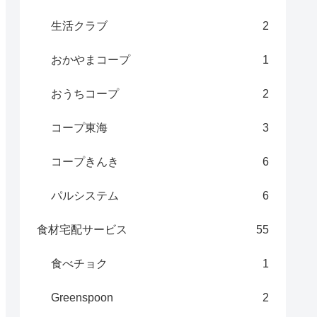
生活クラブ
2
おかやまコープ
1
おうちコープ
2
コープ東海
3
コープきんき
6
パルシステム
6
食材宅配サービス
55
食べチョク
1
Greenspoon
2