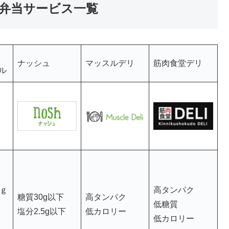
弁当サービス一覧
ナッシュ
マッスルデリ
筋肉食堂デリ
ル
8ｇ
高タンパク
糖質30g以下
高タンパク
低糖質
塩分2.5g以下
低カロリー
低カロリー