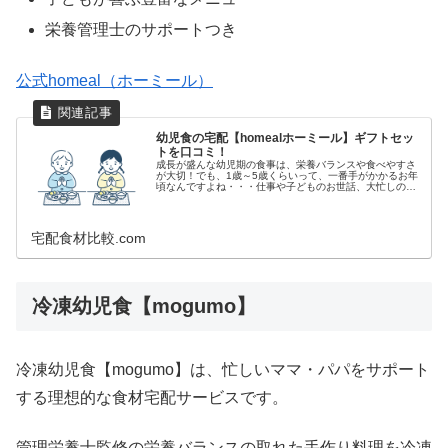
栄養管理士のサポートつき
公式
homeal（ホーミール）
幼児食の宅配【homealホーミール】ギフトセッ
トを口コミ！
成長が盛んな幼児期の食事は、栄養バランスや食べやすさ
が大切！でも、1歳～5歳くらいって、一番手がかかるお年
頃なんですよね・・・仕事や子どものお世話、大忙しの毎
日で、食事の支度に頭を悩ませている方も多いのではない
でしょうか？今回は、そんなパパ...
宅配食材比較.com
冷凍幼児食【mogumo】
冷凍幼児食【mogumo】は、忙しいママ・パパをサポート
する理想的な食材宅配サービスです。
管理栄養士監修の栄養バランスの取れた手作り料理を冷凍