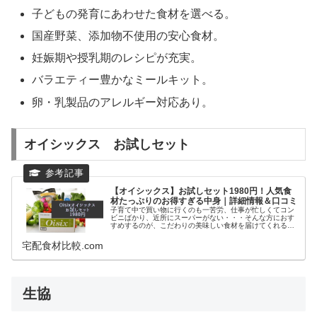
子どもの発育にあわせた食材を選べる。
国産野菜、添加物不使用の安心食材。
妊娠期や授乳期のレシピが充実。
バラエティー豊かなミールキット。
卵・乳製品のアレルギー対応あり。
オイシックス お試しセット
【オイシックス】お試しセット1980円！人気食
材たっぷりのお得すぎる中身｜詳細情報＆口コミ
子育て中で買い物に行くのも一苦労、仕事が忙しくてコン
ビニばかり、近所にスーパーがない・・・そんな方におす
すめするのが、こだわりの美味しい食材を届けてくれるオ
イシックスの宅配サービスです。食材宅配サービスOisixで
は、初めての方限定で、オイ...
宅配食材比較.com
生協