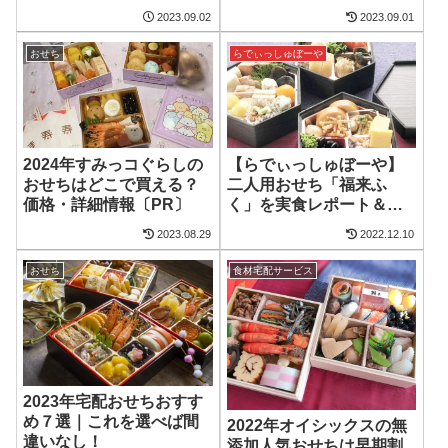
ど〔PR〕
2023.09.02
2023.09.01
おせち
らでぃっしゅぼーや
2024年すみっコぐらしの
【らでぃっしゅぼーや】
おせちはどこで買える？
二人用おせち「福来ふ
価格・詳細情報〔PR〕
く」を実食レポート＆口
コミ
2023.08.29
2022.12.10
おせち
食材宅配サービス
2023年宅配おせちおすす
め７選｜これを選べば間
2022年オイシックスの無
違いなし！
添加人気おせちは早期割