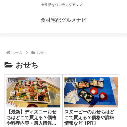
食生活をワンランクアップ！
食材宅配グルメナビ
ホーム
おせち
おせち
おせち
おせち
【最新】ディズニーおせ
スヌーピーのおせちはど
ちはどこで買える？価格
こで買える？価格や詳細
や料理内容・購入情報な
情報など〔PR〕