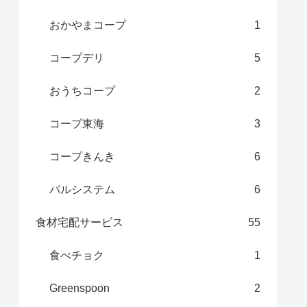
おかやまコープ
1
コープデリ
5
おうちコープ
2
コープ東海
3
コープきんき
6
パルシステム
6
食材宅配サービス
55
食べチョク
1
Greenspoon
2