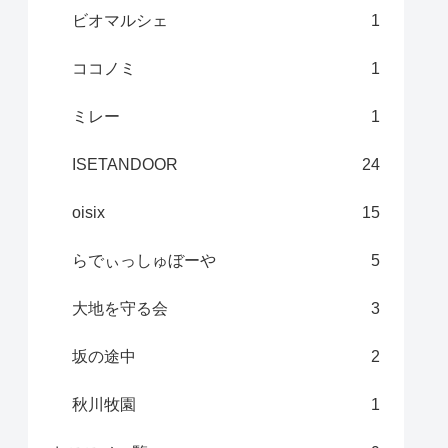
ビオマルシェ
1
ココノミ
1
ミレー
1
ISETANDOOR
24
oisix
15
らでぃっしゅぼーや
5
大地を守る会
3
坂の途中
2
秋川牧園
1