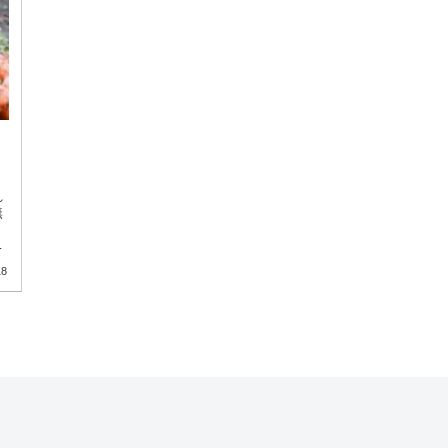
れ
無
リ
18