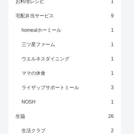
お料理レシピ
1
宅配弁当サービス
9
homealホーミール
1
三ツ星ファーム
1
ウエルネスダイニング
1
ママの休食
1
ライザップサポートミール
3
NOSH
1
生協
26
生活クラブ
2