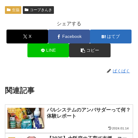
生協
コープきんき
シェアする
X
Facebook
はてブ
LINE
コピー
ぱくぱく
関連記事
パルシステムのアンバサダーって何？
生協
体験レポート
2024.01.14