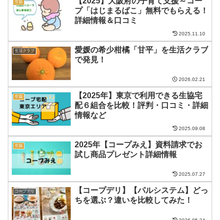
【2025】大阪府の子育て支援～コー
生協
プ「はじまるばこ」無料でもらえる！
詳細情報＆口コミ
2025.11.10
愛媛の希少柑橘「甘平」を生活クラブ
生活クラブ
で発見！
2026.02.21
【2025年】東京で利用できる生協宅
生協
配６組合を比較！評判・口コミ・詳細
情報など
2025.09.08
2025年【コープみえ】資料請求でお
生協
試し商品プレゼント詳細情報
2025.07.27
【コープデリ】【パルシステム】どっ
コープデリ
ちを選ぶ？違いを比較してみた！