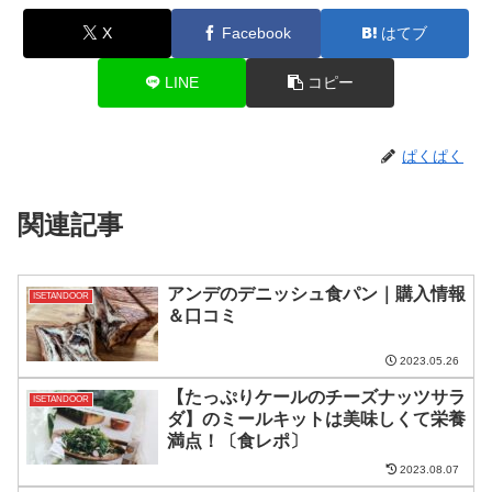
X
Facebook
はてブ
LINE
コピー
ぱくぱく
関連記事
アンデのデニッシュ食パン｜購入情報
ISETANDOOR
＆口コミ
2023.05.26
【たっぷりケールのチーズナッツサラ
ISETANDOOR
ダ】のミールキットは美味しくて栄養
満点！〔食レポ〕
2023.08.07