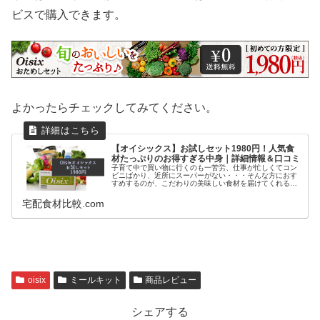
ビスで購入できます。
よかったらチェックしてみてください。
【オイシックス】お試しセット1980円！人気食
材たっぷりのお得すぎる中身｜詳細情報＆口コミ
子育て中で買い物に行くのも一苦労、仕事が忙しくてコン
ビニばかり、近所にスーパーがない・・・そんな方におす
すめするのが、こだわりの美味しい食材を届けてくれるオ
イシックスの宅配サービスです。食材宅配サービスOisixで
は、初めての方限定で、オイ...
宅配食材比較.com
oisix
ミールキット
商品レビュー
シェアする