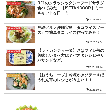
RF1のクラッシックシーフードサラダ
ISETANDOOR
食べてみた！【ISETANDOOR】ミー
ルキットを口コミ
2023.10.13
沖縄グルメ沖縄宝島「タコライスソー
ISETANDOOR
ス」で簡単タコライス作ってみた！
2025.09.04
【ラ・カンティーヌ】さばフィレ缶の
ISETANDOOR
美味しい食べ方は？パスタレシピやサ
バサンドなど。
2023.10.14
【おうちコープ】冷凍かきソテー＆ほ
おうちコープ
うれん草のレシピがうまい！！
2021.10.27