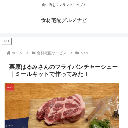
食生活をワンランクアップ！
食材宅配グルメナビ
PR
ホーム
食材宅配サービス
oisix
栗原はるみさんのフライパンチャーシュー
｜ミールキットで作ってみた！
oisix