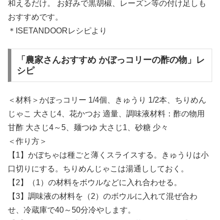
和えるだけ。 お好みで黒胡椒、レーズン等の付け足しも
おすすめです。
＊ISETANDOORレシピより
「農家さんおすすめ かぼっコリーの酢の物」レ
シピ
＜材料＞かぼっコリー 1/4個、きゅうり 1/2本、ちりめん
じゃこ 大さじ4、花かつお 適量、調味液材料：酢の物用
甘酢 大さじ4～5、麺つゆ 大さじ1、砂糖 少々
＜作り方＞
【1】かぼちゃは種ごと薄くスライスする。きゅうりは小
口切りにする。ちりめんじゃこは湯通ししておく。
【2】（1）の材料をボウルなどに入れ合わせる。
【3】調味液の材料を（2）のボウルに入れて混ぜ合わ
せ、冷蔵庫で40～50分冷やします。