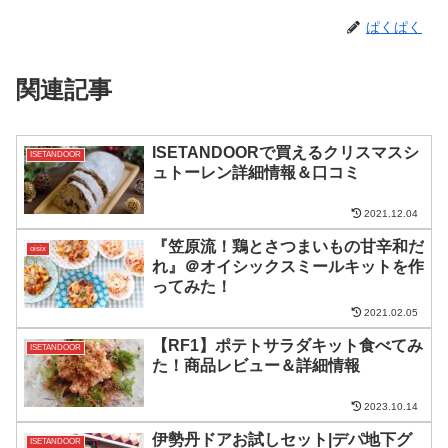
ぱくぱく
関連記事
ISETANDOORで買えるクリスマスシ
ISETANDOOR
ュトーレン詳細情報＆口コミ
2021.12.04
『笠原流！鶏とさつまいもの甘辛和だ
oisix
れ』＠オイシックスミールキットを作
ってみた！
2021.02.05
【RF1】ポテトサラダキット食べてみ
ISETANDOOR
た！商品レビュー＆詳細情報
2023.10.14
伊勢丹ドアお試しセット|デパ地下グ
ISETANDOOR