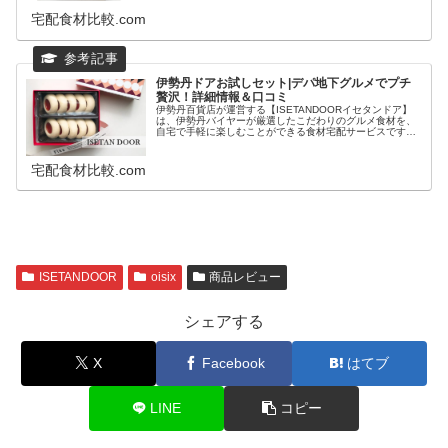
イシックスの宅配サービスです。食材宅配サービスOisixで
は、初めての方限定で、オイ...
宅配食材比較.com
伊勢丹ドアお試しセット|デパ地下グルメでプチ
贅沢！詳細情報＆口コミ
伊勢丹百貨店が運営する【ISETANDOORイセタンドア】
は、伊勢丹バイヤーが厳選したこだわりのグルメ食材を、
自宅で手軽に楽しむことができる食材宅配サービスです。
伊勢丹百貨店デパ地下で買い物をしているような魅力あふ
れる品揃えが特徴で、有名店...
宅配食材比較.com
ISETANDOOR
oisix
商品レビュー
シェアする
X
Facebook
はてブ
LINE
コピー