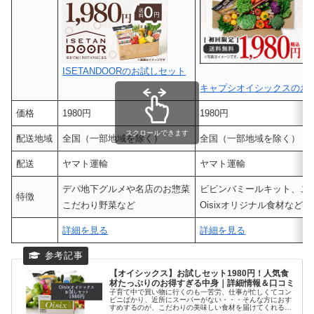
ISETANDOORのお試しセット
キャプシオイシックスのお
価格
1980円
1980円
スクロールできます
配送地域
全国（一部地域を除く）
全国（一部地域を除く）
配送
ヤマト運輸
ヤマト運輸
デパ地下グルメや名店のお惣菜
ビビンバミールキット、こ
特徴
こだわり野菜など
Oisixオリジナル食材など
詳細を見る
詳細を見る
【オイシックス】お試しセット1980円！人気食
材たっぷりのお得すぎる中身｜詳細情報＆口コミ
子育て中で買い物に行くのも一苦労、仕事が忙しくてコン
ビニばかり、近所にスーパーがない・・・そんな方におす
すめするのが、こだわりの美味しい食材を届けてくれるオ