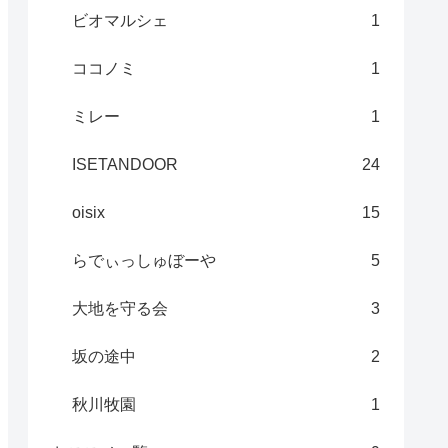
ビオマルシェ
1
ココノミ
1
ミレー
1
ISETANDOOR
24
oisix
15
らでぃっしゅぼーや
5
大地を守る会
3
坂の途中
2
秋川牧園
1