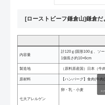
[ローストビーフ鎌倉山]鎌倉
計120ｇ(固形100ｇ、ソー
内容量
1個長さ約10×6cm
製造地
（原料原産国）日本（牛
原材料
【ハンバーグ】食肉(牛肉
卵・乳・小麦
ス
七大アレルゲン