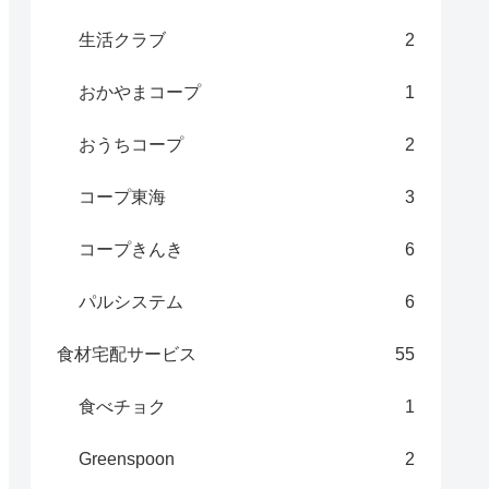
生活クラブ
2
おかやまコープ
1
おうちコープ
2
コープ東海
3
コープきんき
6
パルシステム
6
食材宅配サービス
55
なぎ(パン粉、鶏卵)、赤ワイン、生クリーム、トマトケチャップ
食べチョク
1
Greenspoon
2