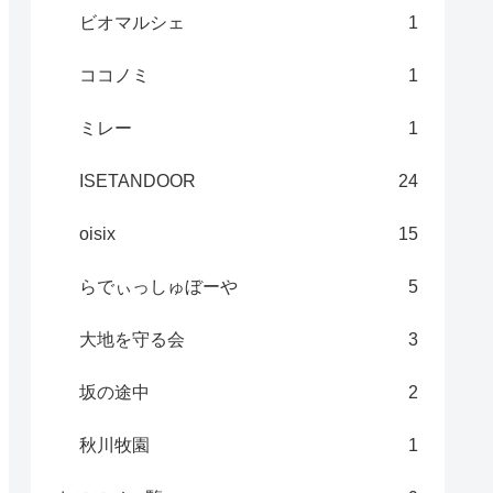
ビオマルシェ
1
ココノミ
1
ミレー
1
ISETANDOOR
24
oisix
15
らでぃっしゅぼーや
5
大地を守る会
3
坂の途中
2
秋川牧園
1