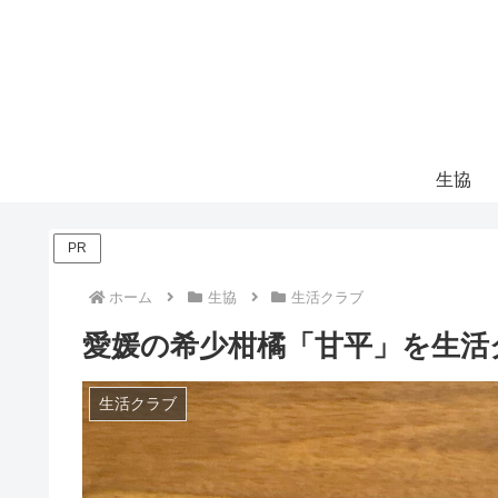
生協
PR
ホーム
生協
生活クラブ
愛媛の希少柑橘「甘平」を生活
生活クラブ