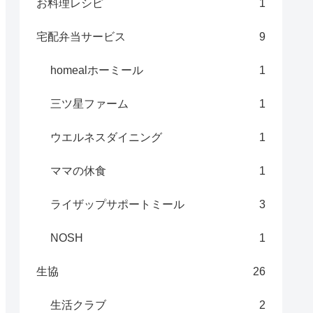
お料理レシピ
1
宅配弁当サービス
9
homealホーミール
1
三ツ星ファーム
1
ウエルネスダイニング
1
ママの休食
1
ライザップサポートミール
3
NOSH
1
生協
26
生活クラブ
2