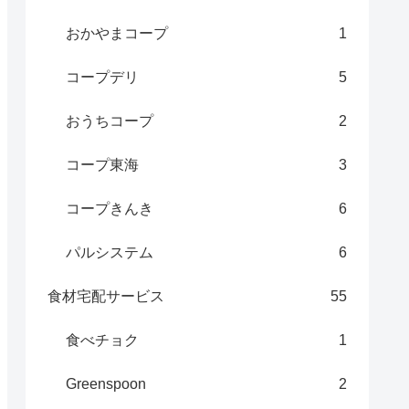
おかやまコープ
1
コープデリ
5
おうちコープ
2
コープ東海
3
コープきんき
6
パルシステム
6
食材宅配サービス
55
食べチョク
1
Greenspoon
2