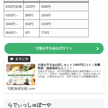
4320円未満
1320円
2090円
4320円～
880円
1650円
5940円～
550円
1320円
8640円～
0円
770円
大地を守る会公式サイト
大地を守る会お試しセット 1980円口コミ｜有機
野菜・国産食材ならここ！
大地を守る会は、1975年創業以来安心食材宅配のパイオニ
アとして、日本の「自然環境と調和した、生命を大切にす
る社会」の実現をめざす、日本で初めての有機農作物宅配
サービスですオーガニックな生活スタイルをサポートして
くれる有機農産物や無添加のお...
宅配食材比較.com
らでぃっしゅぼーや